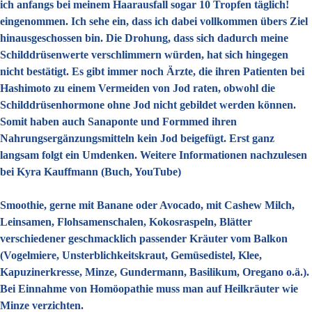
ich anfangs bei meinem Haarausfall sogar 10 Tropfen täglich!
eingenommen. Ich sehe ein, dass ich dabei vollkommen übers Ziel
hinausgeschossen bin. Die Drohung, dass sich dadurch meine
Schilddrüsenwerte verschlimmern würden, hat sich hingegen
nicht bestätigt. Es gibt immer noch Ärzte, die ihren Patienten bei
Hashimoto zu einem Vermeiden von Jod raten, obwohl die
Schilddrüsenhormone ohne Jod nicht gebildet werden können.
Somit haben auch Sanaponte und Formmed ihren
Nahrungsergänzungsmitteln kein Jod beigefügt. Erst ganz
langsam folgt ein Umdenken. Weitere Informationen nachzulesen
bei Kyra Kauffmann (Buch, YouTube)
Smoothie, gerne mit Banane oder Avocado, mit Cashew Milch,
Leinsamen, Flohsamenschalen, Kokosraspeln, Blätter
verschiedener geschmacklich passender Kräuter vom Balkon
(Vogelmiere, Unsterblichkeitskraut, Gemüsedistel, Klee,
Kapuzinerkresse, Minze, Gundermann, Basilikum, Oregano o.ä.).
Bei Einnahme von Homöopathie muss man auf Heilkräuter wie
Minze verzichten.