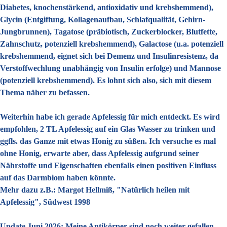
Diabetes, knochenstärkend, antioxidativ und krebshemmend),
Glycin (Entgiftung, Kollagenaufbau, Schlafqualität, Gehirn-
Jungbrunnen), Tagatose (präbiotisch, Zuckerblocker, Blutfette,
Zahnschutz, potenziell krebshemmend), Galactose (u.a. potenziell
krebshemmend, eignet sich bei Demenz und Insulinresistenz, da
Verstoffwechlung unabhängig von Insulin erfolge) und Mannose
(potenziell krebshemmend). Es lohnt sich also, sich mit diesem
Thema näher zu befassen.
Weiterhin habe ich gerade Apfelessig für mich entdeckt. Es wird
empfohlen, 2 TL Apfelessig auf ein Glas Wasser zu trinken und
ggfls. das Ganze mit etwas Honig zu süßen. Ich versuche es mal
ohne Honig, erwarte aber, dass Apfelessig aufgrund seiner
Nährstoffe und Eigenschaften ebenfalls einen positiven Einfluss
auf das Darmbiom haben könnte.
Mehr dazu z.B.: Margot Hellmiß, "Natürlich heilen mit
Apfelessig", Südwest 1998
Update Juni 2026:
Meine Antikörper sind noch weiter gefallen,