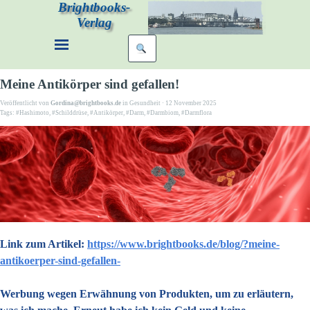
Brightbooks-
Verlag
Meine Antikörper sind gefallen!
Veröffentlicht von
Gordina@brightbooks.de
in
Gesundheit
· 12 November 2025
Tags:
#Hashimoto
,
#Schilddrüse
,
#Antikörper
,
#Darm
,
#Darmbiom
,
#Darmflora
Link zum Artikel:
h
ttps://www.brightbooks.de/blog/?meine-
antikoerper-sind-gefallen-
Werbung wegen Erwähnung von Produkten, um zu erläutern,