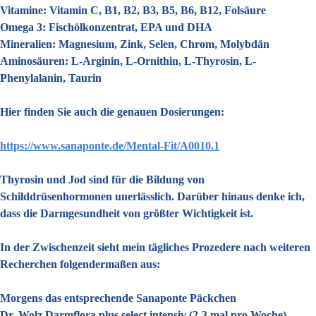
Vitamine: Vitamin C, B1, B2, B3, B5, B6, B12, Folsäure
Omega 3: Fischölkonzentrat, EPA und DHA
Mineralien: Magnesium, Zink, Selen, Chrom, Molybdän
Aminosäuren: L-Arginin, L-Ornithin, L-Thyrosin, L-
Phenylalanin, Taurin
Hier finden Sie auch die genauen Dosierungen:
https://www.sanaponte.de/Mental-Fit/A0010.1
Thyrosin und Jod sind für die Bildung von
Schilddrüsenhormonen unerlässlich. Darüber hinaus denke ich,
dass die Darmgesundheit von größter Wichtigkeit ist.
In der Zwischenzeit sieht mein tägliches Prozedere nach weiteren
Recherchen folgendermaßen aus:
Morgens das entsprechende Sanaponte Päckchen
Dr. Wolz Darmflora plus select intensiv (2-3 mal pro Woche)